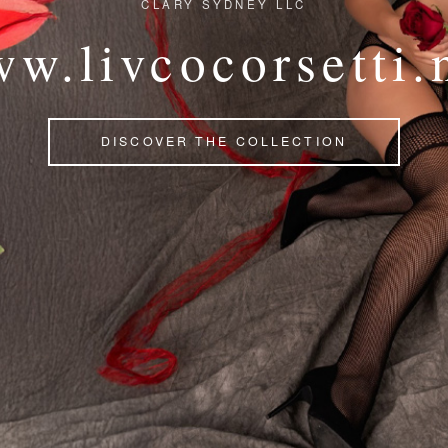
CLARY SYDNEY LLC
w.livcocorsetti.
DISCOVER THE COLLECTION