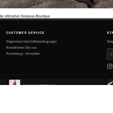
 die ultimative Dessous-Boutique
CUSTOMER SERVICE
ST
Allgemeine Geschäftsbedingungen
New 
Kontaktieren Sie uns
Anmeldung / Anmelden
LIVCOCORSETTI.COM
Gorlanida
Copyright © 2026 CLARY SYDNEY LLC Alle Rechte vorbehalten