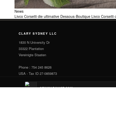
News
Livco Corsetti die ultimative Dessous-Boutique
Livco Corsetti
CLARY SYDNEY LLC
1830 N University Dr
33322 Plantation
Vereinigte Staaten
Phone : 754 245 8626
USA - Tax ID 27-0859873
SEXYMARQUISE.COM
AR HYPNOSE