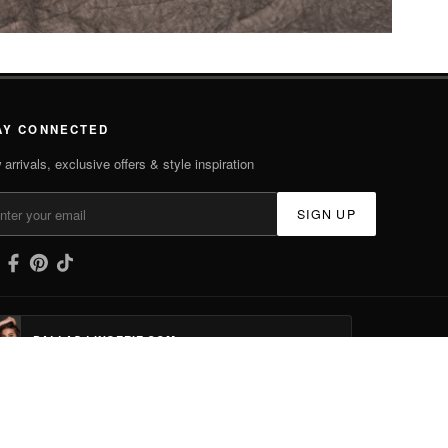
AY CONNECTED
arrivals, exclusive offers & style inspiration
SIGN UP
DALLAS-LINGERIE.COM
BRACELET