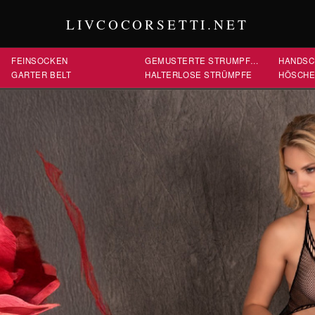
LIVCOCORSETTI.NET
FEINSOCKEN
GEMUSTERTE STRUMPFHOSEN
HANDSC
GARTER BELT
HALTERLOSE STRÜMPFE
HÖSCH